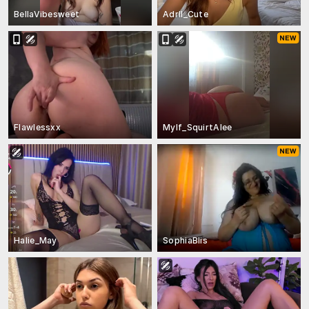
BellaVibesweet
Adrll_Cute
Flawlessxx
Mylf_SquirtAlee
Halie_May
SophiaBlis