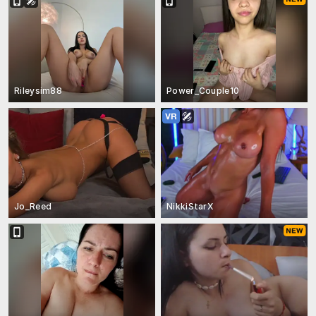
Rileysim88
Power_Couple10
Jo_Reed
NikkiStarX