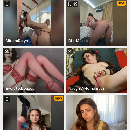
MiriamDelyn
DiorMusse
EvoletteLouLou
NaughtYHomemadE