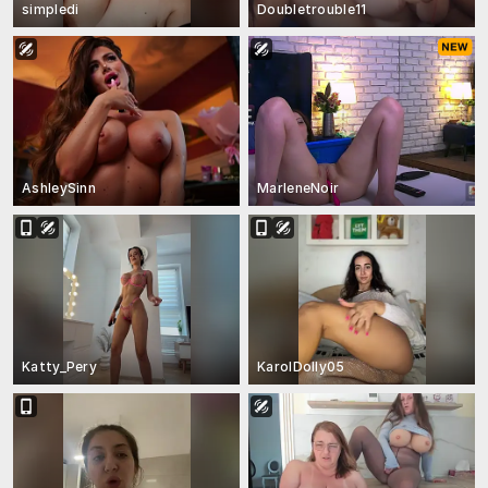
simpledi
Doubletrouble11
AshleySinn
MarleneNoir
Katty_Pery
KarolDolly05