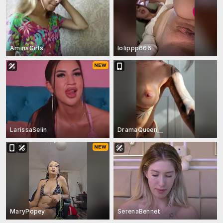
AminaGirls
lolippp666
LarissaSelin
DramaQueen__
MaryPopey
SerenaBennet