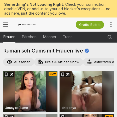
Something's Not Loading Right.
Check your connection,
disable VPN, or add us to your ad blocker's exceptions — no
ads here, just the content you love.
Gratis-Beitritt
Frauen
Pärchen
Männer
Trans
Rumänisch Cams mit Frauen
live
Aussehen
Preis & Art der Show
Aktivitäten a
JessycaFlame
chloenyx