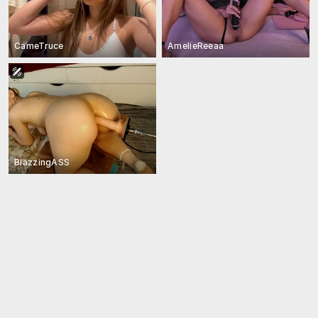
CameTruce
AmelieReeaa
BlazzingASS