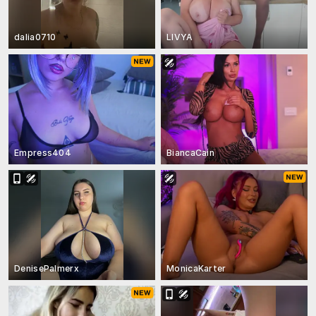
dalia0710
LIVYA
Empress404
BiancaCain
DenisePalmerx
MonicaKarter